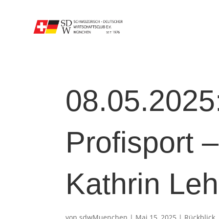
08.05.2025
Profisport 
Kathrin Le
von
sdwMuenchen
|
Mai 15, 2025
|
Rückblick